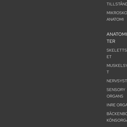
TILLSTÅN
MIKROSKO
ANATOMI
ANATOM
TER
SKELETT
ET
MUSKELS
T
NERVSYS
SENSORY
ORGANS
INRE ORG
BÄCKENBO
KÖNSORG