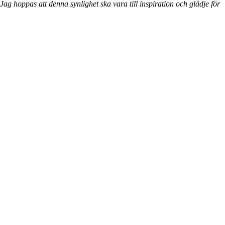
Jag hoppas att denna synlighet ska vara till inspiration och glädje för
både elever och kollegor, även där det kan bryta med en annan
förståelse. Oavsett så hoppas man att den kan visa klienterna hur en
zonterapeut ser på fötternas zoner medan behandlingen pågår."
$60.00
Kristna slottet
Fakta om affischen
Professionell fåfänga in i minsta detalj
Visualisering av kroppen till fötterna – till gagn för både student,
terapeut och klient.
Zonterapeutisk modellförståelse, lutad mot Hanne Marquardt
Bennamn på latin
Grundfigur skapad med högsta anatomiska precision
Format i 50x70 cm tryck på SILK papper, avsett för inramning