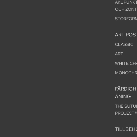
AKUPUNK
OCH ZONT
STORFOR
ART POS
CLASSIC
ART
WHITE CH
MONOCH
FÄRDIGH
ÄNING
THE SUTU
PROJECT
TILLBEH