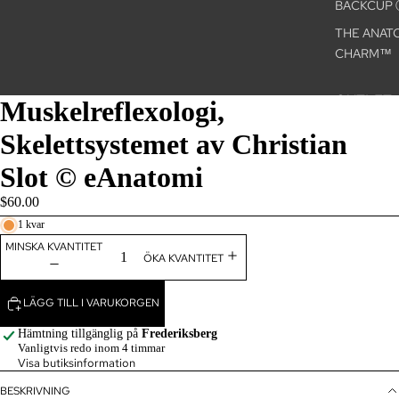
BACKCUP
THE ANAT
CHARM™
/
3
OUTLET
Muskelreflexologi,
VETERIN
Skelettsystemet av Christian
LLER
Slot © eAnatomi
VETERINÄ
CHER
$60.00
ANATOMIC
1 kvar
CHART C
MINSKA KVANTITET
ÖKA KVANTITET
ARKIV
LÄGG TILL I VARUKORGEN
Hämtning tillgänglig på
Frederiksberg
Vanligtvis redo inom 4 timmar
Visa butiksinformation
BESKRIVNING