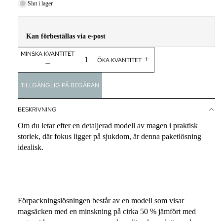
Slut i lager
ART POS
CLASSIC
Kan förbeställas via e-post
ART
MINSKA KVANTITET
WHITE CH
ÖKA KVANTITET
MONOCHR
TILLGÄNGLIG PÅ BEGÄRAN
FÄRDIGH
BESKRIVNING
ÄNING
Om du letar efter en detaljerad modell av magen i praktisk
THE SUTU
storlek, där fokus ligger på sjukdom, är denna paketlösning
PROJECT
idealisk.
TILLBEH
BACKCUP
THE ANAT
Förpackningslösningen består av en modell som visar
CHARM™
magsäcken med en minskning på cirka 50 % jämfört med