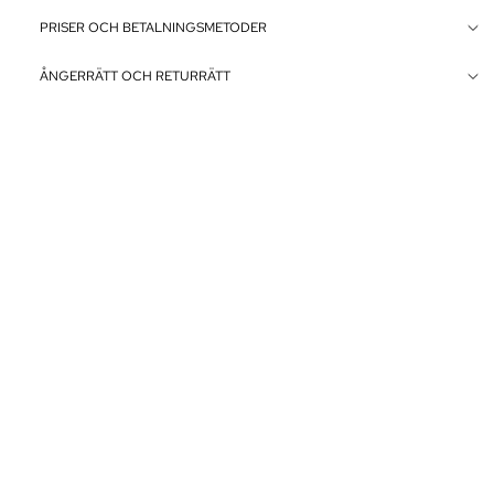
PRISER OCH BETALNINGSMETODER
ÅNGERRÄTT OCH RETURRÄTT
LEVERANS / UPPHÄMTNING
FAKTA OM EANATOMI
Andra produkter utvalda speciellt för dig
Vårt anatomiska produktsortiment
Inre organ
Konstaffischer
Lotteri för gratisprodukter
Alla mottagare av vårt nyhetsbrev deltar i utlottningen av
gratisprodukter. Registrera dig idag och var med i utlottningen!
E-post
+45 2991 9911