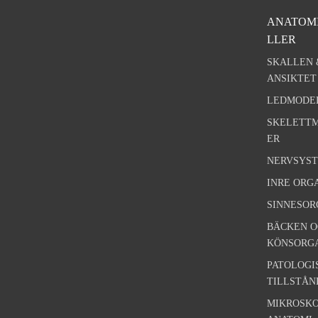
ANATOM
LLER
SKALLEN 
ANSIKTET
LEDMODE
SKELETT
ER
NERVSYS
INRE ORG
SINNESO
BÄCKEN O
KÖNSORG
PATOLOGI
TILLSTÅN
MIKROSKO