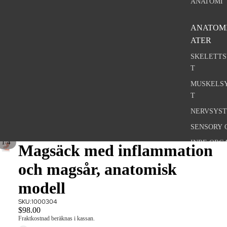
ANATOMI
ANATOM
ATER
SKELETT
T
MUSKELS
T
NERVSYS
SENSORY 
/
1
4
INRE ORG
Magsäck med inflammation
BÄCKENB
och magsår, anatomisk
KÖNSORG
modell
AKUPUNK
ZONTERAP
SKU:
1000304
$98.00
STORFOR
Fraktkostnad beräknas i kassan.