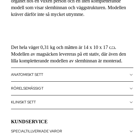
organet hos en vuxen person och en liten kompletterande
OUTLET
modell som visar slemhinnan och väggstrukturen. Modellen
kräver därför inte så mycket utrymme.
VETERIN
LLER
VETERINÄ
HER
Det hela väger 0,31 kg och måtten är 14 x 10 x 17 cm.
SPECIALTIL
ANATOMI
Modellen av magsäcken levereras på ett stativ, där även den
CHART C
lilla kompletterande modellen av slemhinnan är monterad.
ARKIV
ANATOMISKT SETT
RÖRELSEMÄSSIGT
KLINISKT SETT
KUNDSERVICE
SPECIALTILLVERKADE VAROR