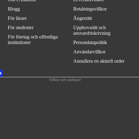
Blogg
Betalningsvillkor
För lärare
Ångerrätt
Återbetalningspolicy
För studenter
Upphovsrätt och
ansvarsfriskrivning
Integritetspolicy
För företag och offentliga
institutioner
Persondatapolitik
Användarvillkor
Användarvillkor
Fraktpolicy
Kontaktinformation
Annullera en aktuell order
Rättsligt meddelande
Villkor och policyer