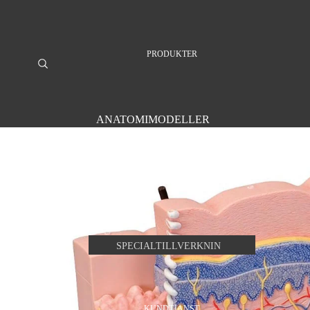
PRODUKTER
ANATOMIMODELLER
SKALLEN & ANSIKTET
LEDMODELLER
SPECIALTILLVERKNING
SKELETTMODELLER
NERVSYSTEMET
INRE ORGAN
SPECIALTILLVERKNIN
SINNESORGANEN
G
BÄCKEN OCH KÖNSORGAN
PATOLOGISKA TILLSTÅND
KUNDTJÄNST