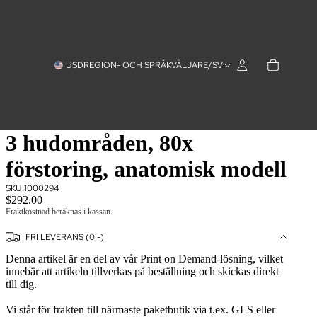
USD
REGION- OCH SPRÅKVÄLJARE
/
SV
3 hudområden, 80x
förstoring, anatomisk modell
SKU:
1000294
$292.00
Fraktkostnad beräknas i kassan.
FRI LEVERANS (0,-)
Denna artikel är en del av vår Print on Demand-lösning, vilket
innebär att artikeln tillverkas på beställning och skickas direkt
till dig.
Vi står för frakten till närmaste paketbutik via t.ex. GLS eller