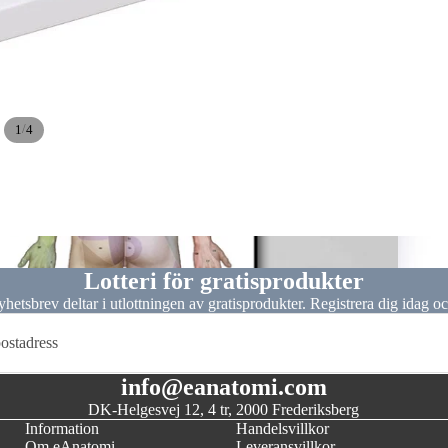
/
1
4
Dissekt
Lotteri för gratisprodukter
hetsbrev deltar i utlottningen av gratisprodukter. Registrera dig idag o
info@eanatomi.com
DK-Helgesvej 12, 4 tr, 2000 Frederiksberg
Information
Handelsvillkor
Om eAnatomi
Leveransvillkor